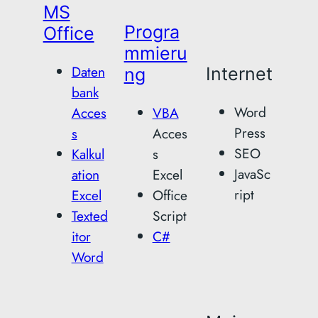
MS
Progra
Office
mmieru
Daten
Internet
ng
bank
Word
Acces
VBA
Press
s
Acces
SEO
Kalkul
s
JavaSc
ation
Excel
ript
Excel
Office
Texted
Script
itor
C#
Word