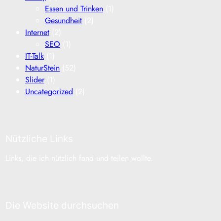
Essen und Trinken
(1)
Gesundheit
(2)
Internet
(2)
SEO
(1)
IT-Talk
(1)
NaturStein
(52)
Slider
(1)
Uncategorized
(2)
Nützliche Links
Links, die ich nützlich fand und teilen wollte.
Die Website durchsuchen