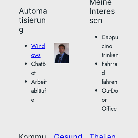
Meine
Automa
Interes
tisierun
sen
g
Cappu
Wind
cino
ows
trinken
ChatB
Fahrra
ot
d
Arbeit
fahren
abläuf
OutDo
e
or
Office
Kommu
Gesund
Thailan