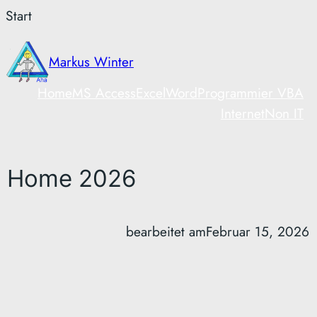
Zum
Start
Inhalt
springen
Markus Winter
Home
MS Access
Excel
Word
Programmier VBA
Internet
Non IT
Home 2026
bearbeitet am
Februar 15, 2026