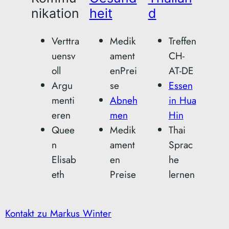
nikation
heit
d
Verttra
Medik
Treffen
uensv
ament
CH-
oll
enPrei
AT-DE
Argu
se
Essen
menti
Abneh
in Hua
eren
men
Hin
Quee
Medik
Thai
n
ament
Sprac
Elisab
en
he
eth
Preise
lernen
Kontakt zu Markus Winter