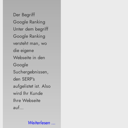
Der Begriff
Google Ranking
Unter dem begriff
Google Ranking
versteht man, wo
die eigene
Webseite in den
Google
Suchergebnissen,
den SERP’s
aufgelistet ist. Also
wird Ihr Kunde
Ihre Webseite
auf…
Weiterlesen …