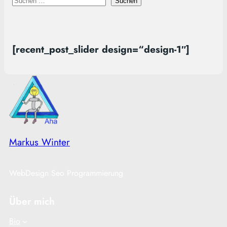
S
Suchen
u
c
h
[recent_post_slider design=“design-1″]
e
n
Markus Winter
WebDesign Seo Programmierung
Über mich
Bio