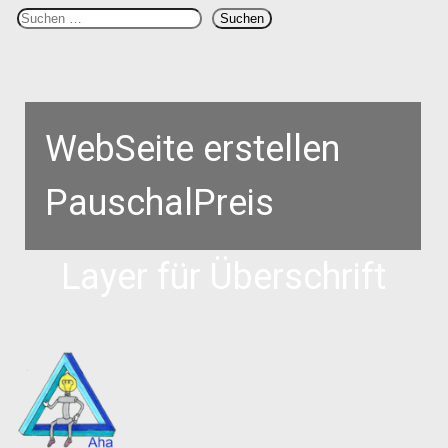
S
Suchen
u
c
h
e
n
WebSeite erstellen
PauschalPreis
Layer für Überschrift