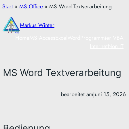
Zum
Start
»
MS Office
»
MS Word Textverarbeitung
Inhalt
springen
Markus Winter
Home
MS Access
Excel
Word
Programmier VBA
Internet
Non IT
MS Word Textverarbeitung
bearbeitet am
Juni 15, 2026
Bedienung