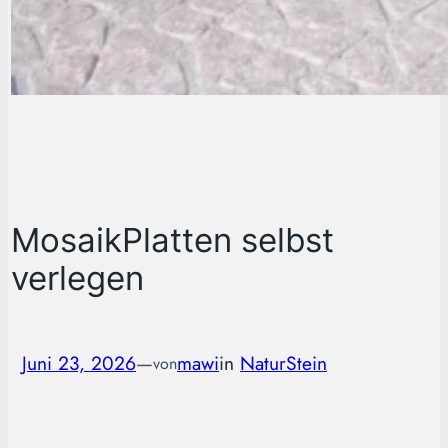
MosaikPlatten selbst
verlegen
Juni 23, 2026
—
mawi
in
NaturStein
von