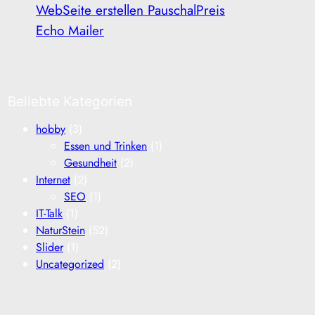
WebSeite erstellen PauschalPreis
Echo Mailer
Beliebte Kategorien
hobby
(3)
Essen und Trinken
(1)
Gesundheit
(2)
Internet
(2)
SEO
(1)
IT-Talk
(1)
NaturStein
(52)
Slider
(1)
Uncategorized
(2)