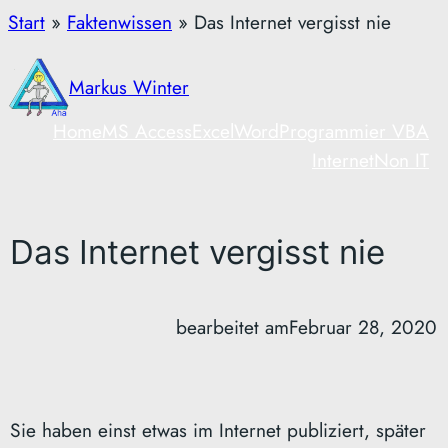
Zum
Start
»
Faktenwissen
»
Das Internet vergisst nie
Inhalt
springen
Markus Winter
Home
MS Access
Excel
Word
Programmier VBA
Internet
Non IT
Das Internet vergisst nie
bearbeitet am
Februar 28, 2020
Sie haben einst etwas im Internet publiziert, später