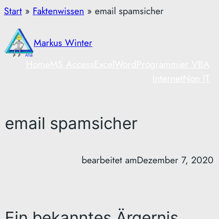
Zum
Start
»
Faktenwissen
»
email spamsicher
Inhalt
springen
Markus Winter
Home
MS Access
Excel
Word
Programmier VBA
Internet
Non IT
email spamsicher
bearbeitet am
Dezember 7, 2020
Ein bekanntes Ärgernis