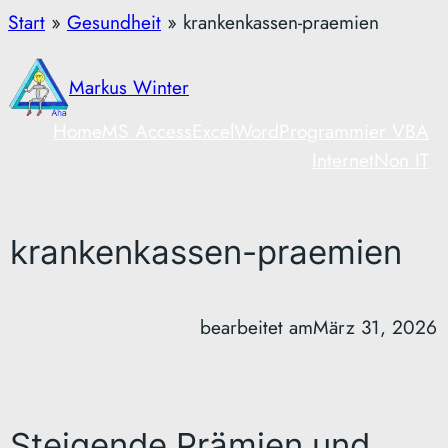
Zum
Start
»
Gesundheit
»
krankenkassen-praemien
Inhalt
springen
Markus Winter
Home
MS Access
Excel
Word
Programmier VBA
Internet
Non IT
krankenkassen-praemien
bearbeitet am
März 31, 2026
Steigende Prämien und