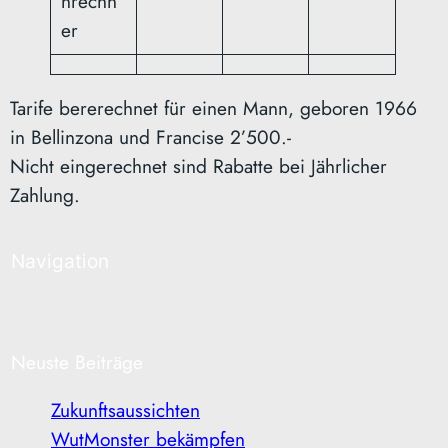
nrechn
er
Tarife bererechnet für einen Mann, geboren 1966
in Bellinzona und Francise 2’500.-
Nicht eingerechnet sind Rabatte bei Jährlicher
Zahlung.
Navigation
Neuste Beiträge
Zukunftsaussichten
WutMonster bekämpfen