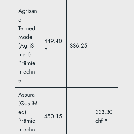
Agrisan
o
Telmed
Modell
449.40
(AgriS
336.25
*
mart)
Prämie
nrechn
er
Assura
(QualiM
ed)
333.30
450.15
Prämie
chf *
nrechn