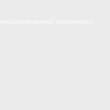
ess
Excel
Word
Programmier VBA
Internet
Non IT