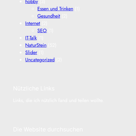
hobby
(3)
Essen und Trinken
(1)
Gesundheit
(2)
Internet
(2)
SEO
(1)
IT-Talk
(1)
NaturStein
(52)
Slider
(1)
Uncategorized
(2)
Nützliche Links
Links, die ich nützlich fand und teilen wollte.
Die Website durchsuchen