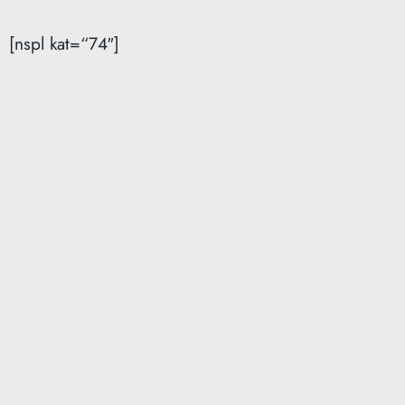
[nspl kat=“74″]