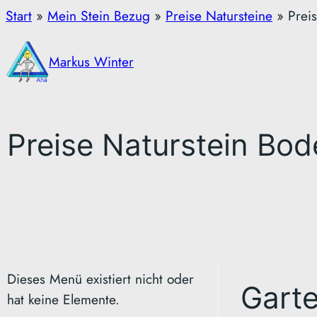
Zum
Start
»
Mein Stein Bezug
»
Preise Natursteine
»
Prei
Inhalt
springen
Markus Winter
Preise Naturstein Bod
Dieses Menü existiert nicht oder
Gart
hat keine Elemente.