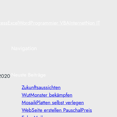
ess
Excel
Word
Programmier VBA
Internet
Non IT
Navigation
Neuste Beiträge
2020
Zukunftsaussichten
WutMonster bekämpfen
MosaikPlatten selbst verlegen
WebSeite erstellen PauschalPreis