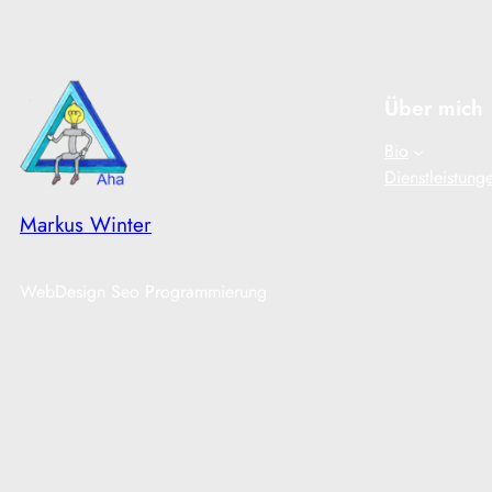
Über mich
Bio
Dienstleistung
Markus Winter
WebDesign Seo Programmierung