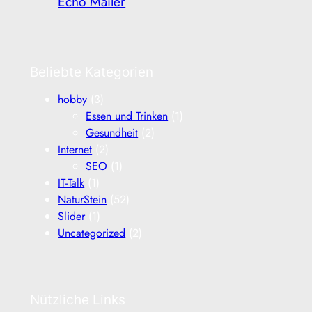
Echo Mailer
Beliebte Kategorien
hobby
(3)
Essen und Trinken
(1)
Gesundheit
(2)
Internet
(2)
SEO
(1)
IT-Talk
(1)
NaturStein
(52)
Slider
(1)
Uncategorized
(2)
Nützliche Links