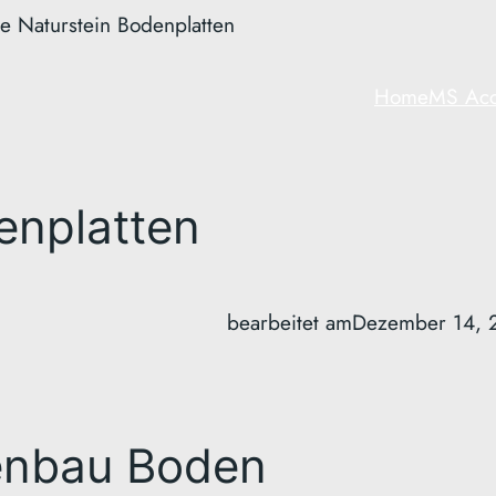
se Naturstein Bodenplatten
Home
MS Acc
enplatten
bearbeitet am
Dezember 14, 
enbau Boden