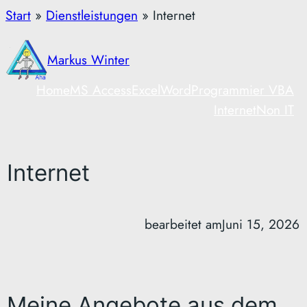
Zum
Start
»
Dienstleistungen
»
Internet
Inhalt
springen
Markus Winter
Home
MS Access
Excel
Word
Programmier VBA
Internet
Non IT
Internet
bearbeitet am
Juni 15, 2026
Meine Angebote aus dem