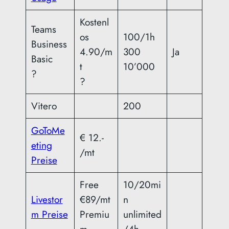
Kostenl
Teams
os
100/1h
Business
4.90/m
300
Ja
Basic
t
10’000
?
?
Vitero
200
GoToMe
€ 12.-
eting
/mt
Preise
Free
10/20mi
Livestor
€89/mt
n
m Preise
Premiu
unlimited
m
/4h