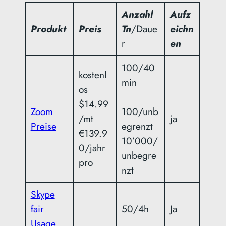
Anzahl
Aufz
Produkt
Preis
Tn
/Daue
eichn
r
en
100/40
kostenl
min
os
$14.99
Zoom
100/unb
/mt
ja
Preise
egrenzt
€139.9
10’000/
0/jahr
unbegre
pro
nzt
Skype
fair
50/4h
Ja
Usage